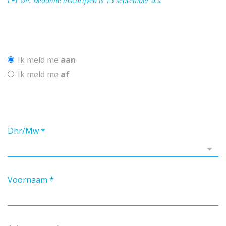
LET OP: Deadline inschrijven is 15 september a.s.
Ik meld me
aan
Ik meld me
af
Dhr/Mw
*
Voornaam
*