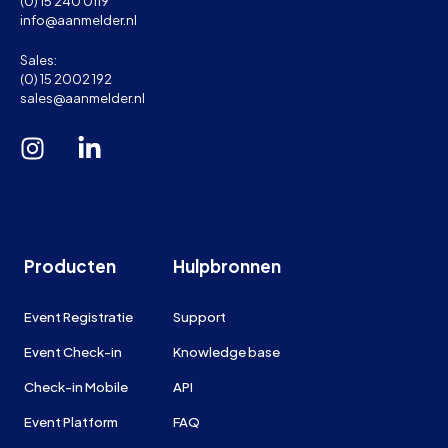
(0) 15 240 0119
info@aanmelder.nl
Sales:
(0) 15 2002 192
sales@aanmelder.nl
Producten
Hulpbronnen
Event Registratie
Support
Event Check-in
Knowledge base
Check-in Mobile
API
Event Platform
FAQ