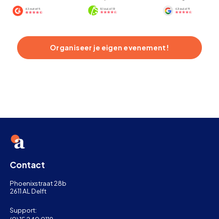
Organiseer je eigen evenement!
Contact
Phoenixstraat 28b
2611 AL Delft
Support: