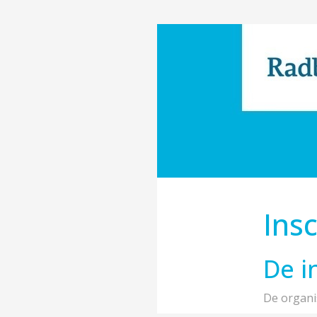
Insc
De i
De organis