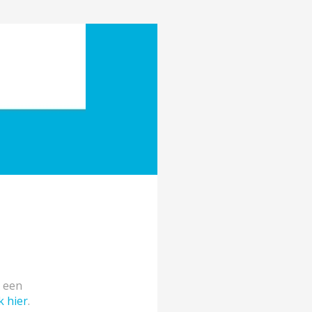
e een
k hier
.