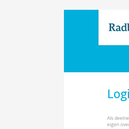
Log
Als deeln
eigen ove