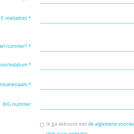
E-mailadres
*
iel nummer?
*
oortedatum
*
nisatienaam
*
BIG nummer
Ik ga akkoord met
de algemene voorw
(
link naar website
)