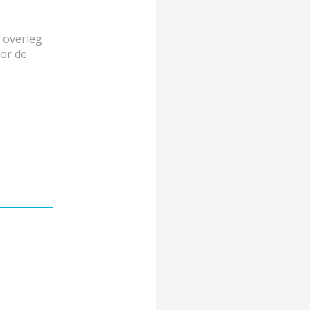
n overleg
oor de