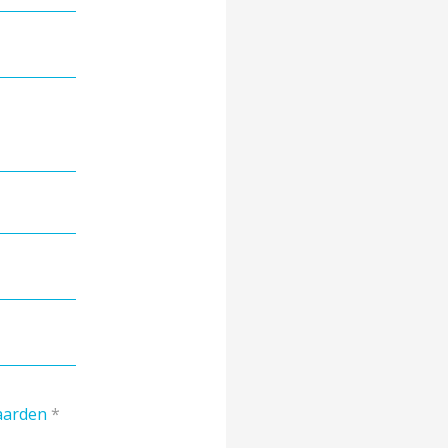
aarden
*