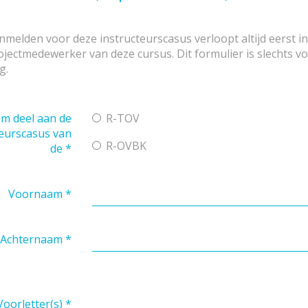
nmelden voor deze instructeurscasus verloopt altijd eerst i
ojectmedewerker van deze cursus. Dit formulier is slechts v
g.
em deel aan de
R-TOV
teurscasus van
R-OVBK
de
*
Voornaam
*
Achternaam
*
Voorletter(s)
*