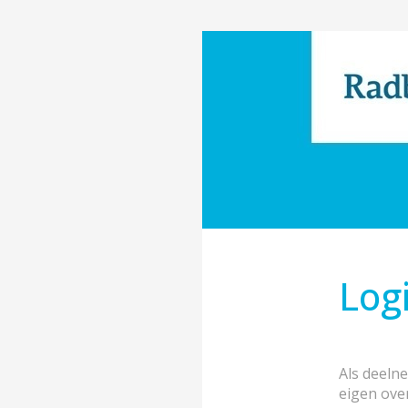
Log
Als deeln
eigen ove