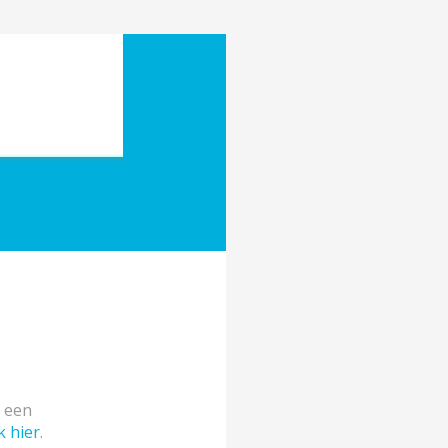
e een
k hier
.