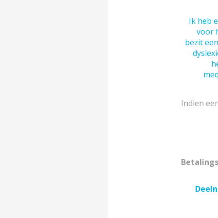
Ik heb e
voor 
bezit een
dyslexi
h
med
Indien ee
Betaling
Deeln