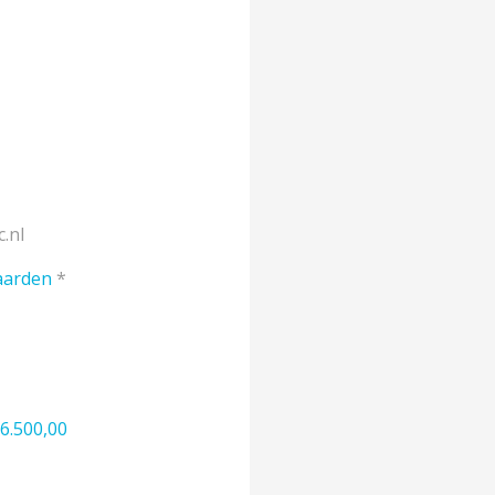
.nl
aarden
*
 6.500,00