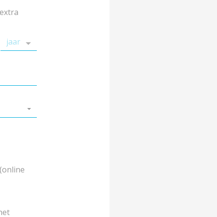
extra
(online
het