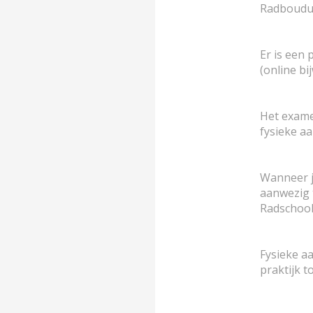
Radboudu
Er is een
(online bi
Het examen
fysieke a
Wanneer j
aanwezig 
Radschoo
Fysieke aa
praktijk t