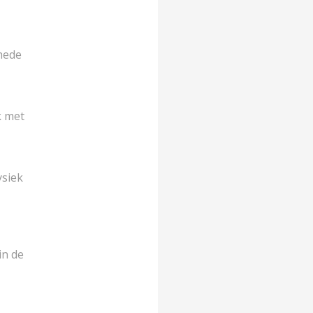
chede
k met
ysiek
in de