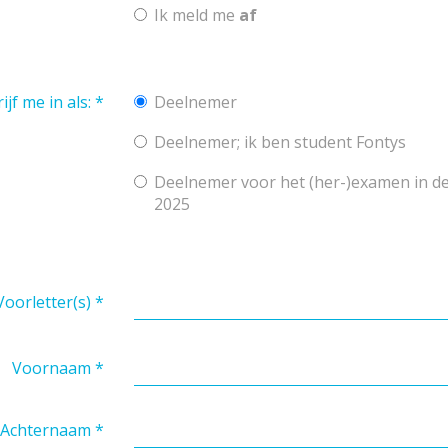
Ik meld me
af
ijf me in als:
*
Deelnemer
Deelnemer; ik ben student Fontys
Deelnemer voor het (her-)examen in 
2025
Voorletter(s)
*
Voornaam
*
Achternaam
*