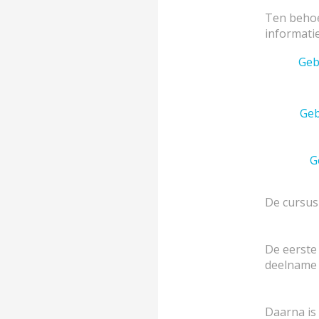
Ten behoe
informatie
Geb
Geb
G
De cursus
De eerste
deelname i
Daarna is 