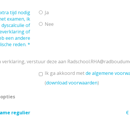
xtra tijd nodig
Ja
het examen, ik
Nee
 dyscalculie of
everklaring of
eb een andere
ische reden.
*
n verklaring, verstuur deze aan Radschool.RHA@radboudumc
Ik ga akkoord met
de algemene voorw
(
download voorwaarden
)
sopties
ame regulier
€