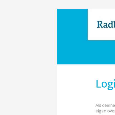
Log
Als deeln
eigen ove