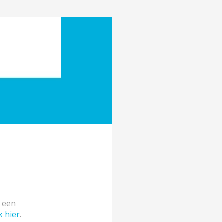
e een
k hier
.