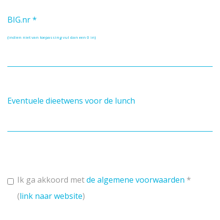
BIG.nr
*
(indien niet van toepassing vul dan een 0 in)
Eventuele dieetwens voor de lunch
Ik ga akkoord met
de algemene voorwaarden
*
(
link naar website
)