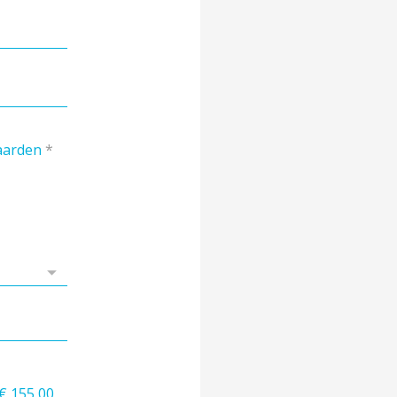
aarden
*
€ 155,00