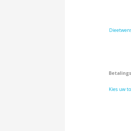
Dieetwens
Betaling
Kies uw t