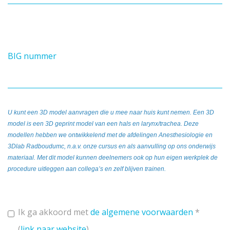
BIG nummer
U kunt een 3D model aanvragen die u mee naar huis kunt nemen. Een 3D
model is een 3D geprint model van een hals en larynx/trachea. Deze
modellen hebben we ontwikkelend met de afdelingen Anesthesiologie en
3Dlab Radboudumc, n.a.v. onze cursus en als aanvulling op ons onderwijs
materiaal. Met dit model kunnen deelnemers ook op hun eigen werkplek de
procedure uitleggen aan collega’s en zelf blijven trainen.
Ik ga akkoord met
de algemene voorwaarden
*
(
link naar website
)